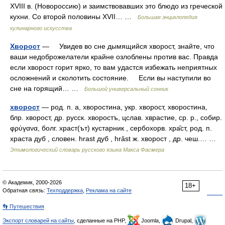
XVIII в. (Новороссию) и заимствовавших это блюдо из греческой
кухни. Со второй половины XVII… …
Большая энциклопедия
кулинарного искусства
Хворост
— Увидев во сне дымящийся хворост, знайте, что
ваши недоброжелатели крайне озлоблены против вас. Правда
если хворост горит ярко, то вам удастся избежать неприятных
осложнений и сколотить состояние. Если вы наступили во
сне на горящий… …
Большой универсальный сонник
хворост
— род. п. а, хворостина, укр. хворост, хворостина,
блр. хворост, др. русск. хворостъ, цслав. хврастие, ср. р., собир.
φρύγανα, болг. храст(ът) кустарник , сербохорв. хра̑ст, род. п.
храста дуб , словен. hrast дуб , hrȃst ж. хворост , др. чеш.… …
Этимологический словарь русского языка Макса Фасмера
© Академик, 2000-2026
18+
Обратная связь:
Техподдержка
,
Реклама на сайте
👣 Путешествия
Экспорт словарей на сайты
, сделанные на PHP,
Joomla,
Drupal,