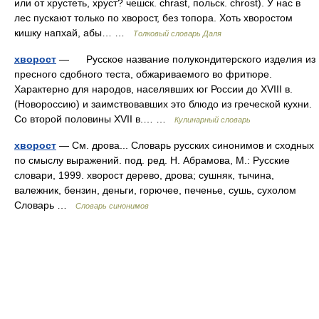
или от хрустеть, хруст? чешск. chrast, польск. chrost). У нас в
лес пускают только по хворост, без топора. Хоть хворостом
кишку напхай, абы… …
Толковый словарь Даля
хворост
— Русское название полукондитерского изделия из
пресного сдобного теста, обжариваемого во фритюре.
Характерно для народов, населявших юг России до XVIII в.
(Новороссию) и заимствовавших это блюдо из греческой кухни.
Со второй половины XVII в.… …
Кулинарный словарь
хворост
— См. дрова... Словарь русских синонимов и сходных
по смыслу выражений. под. ред. Н. Абрамова, М.: Русские
словари, 1999. хворост дерево, дрова; сушняк, тычина,
валежник, бензин, деньги, горючее, печенье, сушь, сухолом
Словарь …
Словарь синонимов