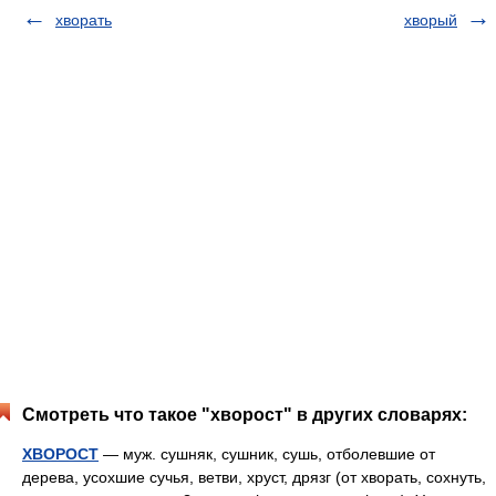
хворать
хворый
Смотреть что такое "хворост" в других словарях:
ХВОРОСТ
— муж. сушняк, сушник, сушь, отболевшие от
дерева, усохшие сучья, ветви, хруст, дрязг (от хворать, сохнуть,