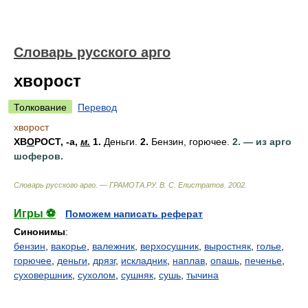
Словарь русского арго
хворост
Толкование
Перевод
хворост
ХВ
О
РОСТ
, -а,
м.
1.
Деньги.
2.
Бензин, горючее.
2. — из арго
шоферов.
Словарь русского арго. — ГРАМОТА.РУ
.
В. С. Елистратов
.
2002
.
Игры ⚽
Поможем написать реферат
Синонимы
:
бензин
,
вакорье
,
валежник
,
верхосушник
,
выростняк
,
голье
,
горючее
,
деньги
,
дрязг
,
искладник
,
наплав
,
опашь
,
печенье
,
суховершник
,
сухолом
,
сушняк
,
сушь
,
тычина